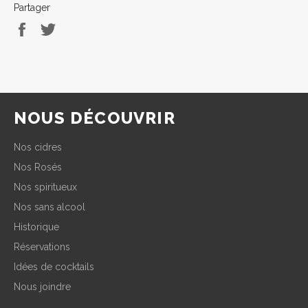
Partager
Partager
Tweeter
sur
sur
Facebook
Twitter
NOUS DÉCOUVRIR
Nos cidres
Nos Rosés
Nos spiritueux
Nos sans alcool
Historique
Réservations
Idées de cocktails
Nous joindre